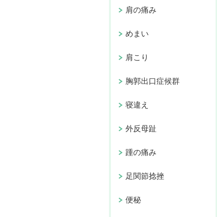
肩の痛み
めまい
肩こり
胸郭出口症候群
寝違え
外反母趾
踵の痛み
足関節捻挫
便秘