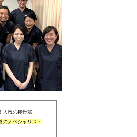
、皆さま書いていらっしゃ
！人気の接骨院
できなくても、隠れてコソコ
善のスペシャリスト
ます。
