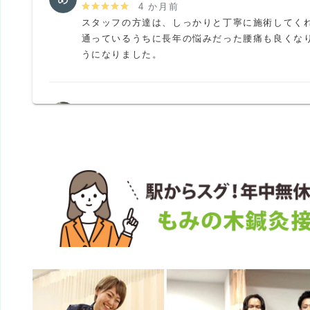
4 か月前
スタッフの方達は、しっかりと丁寧に施術してくれ
通っているうちに長年の悩みだった腰痛も良くな
うになりました。
K N
6 か月前
何度か使ったのですが、腰をマッサージされて軽
た。体質なのか知らないですか、使うのは辞めま
イチでした。
ペンション田代
1 か月前
京成船橋競馬場前駅前にある鍼灸接骨院

フレンドリーな雰囲気でいつも混んでいる

笑い声が聞こえる