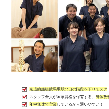
samai pateno
2 か月前
店内の音楽が、やたらうるさい。

もっとリラックス出来る音楽にして欲しい。

また、しつこく保険外診療を勧められて、

通いたく無くなりました！
さっちー
2 年前
ここ最近は、毎週、通わせて頂いてます。

京成本線　船橋競馬場駅　隣という立地の良さは
いますが、その上、パーキングあり。

土日祝日も診療してくださっていて。

京成線船橋競馬場駅北口の階段を下りてスグ
LINEでのやり取りもできるので、仕事中、電話
ソ、LINEで予約などさせて頂いてます。

スタッフ全員が国家資格を保有する、
身体改
診療時間も、仕事の後に伺えて、大変、頼りになり
年中無休で営業
しているから通いやすい！
いつもありがとうございます。