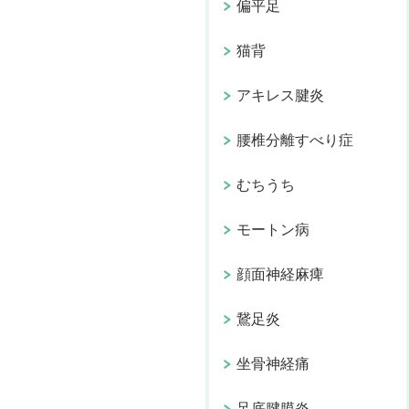
偏平足
猫背
アキレス腱炎
腰椎分離すべり症
むちうち
モートン病
顔面神経麻痺
鵞足炎
坐骨神経痛
足底腱膜炎