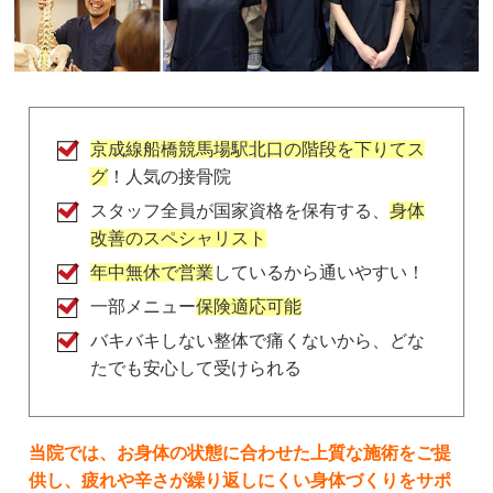
samai pateno
2 か月前
店内の音楽が、やたらうるさい。

もっとリラックス出来る音楽にして欲しい。

また、しつこく保険外診療を勧められて、

通いたく無くなりました！
京成線船橋競馬場駅北口の階段を下りてス
グ
！人気の接骨院
スタッフ全員が国家資格を保有する、
身体
さっちー
改善のスペシャリスト
2 年前
ここ最近は、毎週、通わせて頂いてます。

年中無休で営業
しているから通いやすい！
京成本線　船橋競馬場駅　隣という立地の良さは、
一部メニュー
保険適応可能
皆さま書いていらっしゃいますが、その上、パーキ
バキバキしない整体で痛くないから、どな
ングあり。

たでも安心して受けられる
土日祝日も診療してくださっていて。

LINEでのやり取りもできるので、仕事中、電話で
きなくても、隠れてコソコソ、LINEで予約などさ
せて頂いてます。

当院では、お身体の状態に合わせた上質な施術をご提
診療時間も、仕事の後に伺えて、大変、頼りになり
供し、疲れや辛さが繰り返しにくい身体づくりをサポ