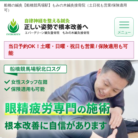
船橋の鍼灸【船橋競馬場駅】もみの木鍼灸接骨院（土日祝も営業/保険適用
可）
当日予約OK！土曜・日曜・祝日も営業 / 保険適用も可
能