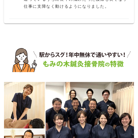
仕事に支障なく動けるようになりました。
K N
6 か月前
何度か使ったのですが、腰をマッサージされて軽度
のぎっくり腰になりました。体質なのか知らないで
すか、使うのは辞めました。アフターケアもイマイ
チでした。
ペンション田代
1 か月前
京成船橋競馬場前駅前にある鍼灸接骨院

フレンドリーな雰囲気でいつも混んでいる

笑い声が聞こえる