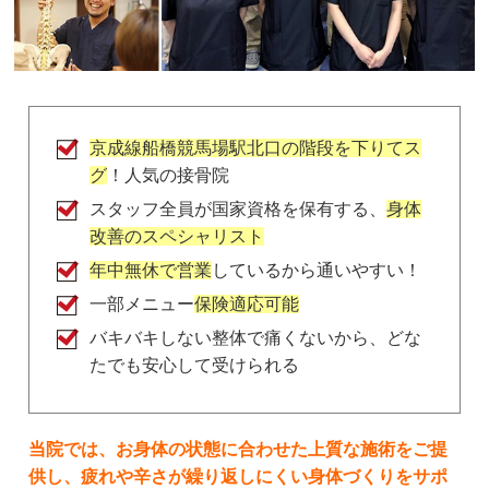
samai pateno
2 か月前
店内の音楽が、やたらうるさい。

もっとリラックス出来る音楽にして欲しい。

また、しつこく保険外診療を勧められて、

通いたく無くなりました！
京成線船橋競馬場駅北口の階段を下りてス
グ
！人気の接骨院
スタッフ全員が国家資格を保有する、
身体
さっちー
改善のスペシャリスト
2 年前
ここ最近は、毎週、通わせて頂いてます。

年中無休で営業
しているから通いやすい！
京成本線　船橋競馬場駅　隣という立地の良さは、
一部メニュー
保険適応可能
皆さま書いていらっしゃいますが、その上、パーキ
バキバキしない整体で痛くないから、どな
ングあり。

たでも安心して受けられる
土日祝日も診療してくださっていて。

LINEでのやり取りもできるので、仕事中、電話で
きなくても、隠れてコソコソ、LINEで予約などさ
せて頂いてます。

当院では、お身体の状態に合わせた上質な施術をご提
診療時間も、仕事の後に伺えて、大変、頼りになり
供し、疲れや辛さが繰り返しにくい身体づくりをサポ