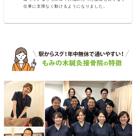
仕事に支障なく動けるようになりました。
K N
6 か月前
何度か使ったのですが、腰をマッサージされて軽度
のぎっくり腰になりました。体質なのか知らないで
すか、使うのは辞めました。アフターケアもイマイ
チでした。
ペンション田代
1 か月前
京成船橋競馬場前駅前にある鍼灸接骨院

フレンドリーな雰囲気でいつも混んでいる

笑い声が聞こえる