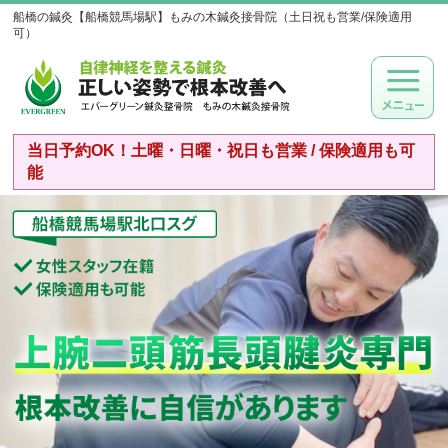
船橋の鍼灸【船橋競馬場駅】もみの木鍼灸接骨院（土日祝も営業/保険適用
可）
当日予約OK！土曜・日曜・祝日も営業 / 保険適用も可
能