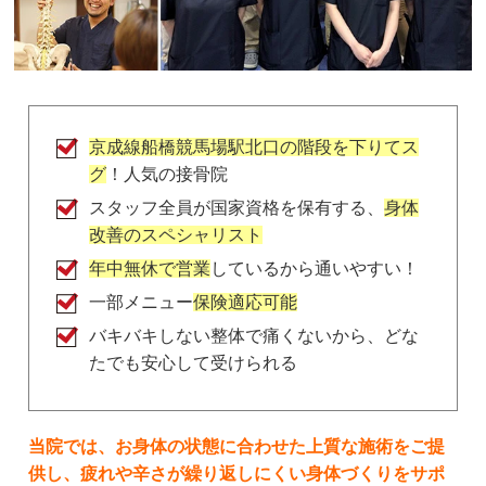
samai pateno
2 か月前
店内の音楽が、やたらうるさい。

もっとリラックス出来る音楽にして欲しい。

また、しつこく保険外診療を勧められて、

通いたく無くなりました！
京成線船橋競馬場駅北口の階段を下りてス
グ
！人気の接骨院
スタッフ全員が国家資格を保有する、
身体
さっちー
改善のスペシャリスト
2 年前
ここ最近は、毎週、通わせて頂いてます。

年中無休で営業
しているから通いやすい！
京成本線　船橋競馬場駅　隣という立地の良さは、
一部メニュー
保険適応可能
皆さま書いていらっしゃいますが、その上、パーキ
バキバキしない整体で痛くないから、どな
ングあり。

たでも安心して受けられる
土日祝日も診療してくださっていて。

LINEでのやり取りもできるので、仕事中、電話で
きなくても、隠れてコソコソ、LINEで予約などさ
せて頂いてます。

当院では、お身体の状態に合わせた上質な施術をご提
診療時間も、仕事の後に伺えて、大変、頼りになり
供し、疲れや辛さが繰り返しにくい身体づくりをサポ