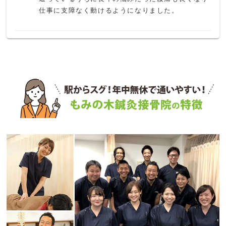
仕事に支障なく動けるようになりました。
K N
6 か月前
何度か使ったのですが、腰をマッサージされて軽度
のぎっくり腰になりました。体質なのか知らないで
すか、使うのは辞めました。アフターケアもイマイ
チでした。
ペンション田代
1 か月前
京成船橋競馬場前駅前にある鍼灸接骨院

フレンドリーな雰囲気でいつも混んでいる

笑い声が聞こえる