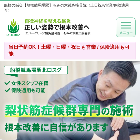
船橋の鍼灸【船橋競馬場駅】もみの木鍼灸接骨院（土日祝も営業/保険適用
可）
当日予約OK！土曜・日曜・祝日も営業 / 保険適用も可
能