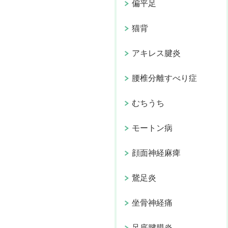
偏平足
猫背
アキレス腱炎
腰椎分離すべり症
むちうち
モートン病
顔面神経麻痺
鵞足炎
坐骨神経痛
足底腱膜炎