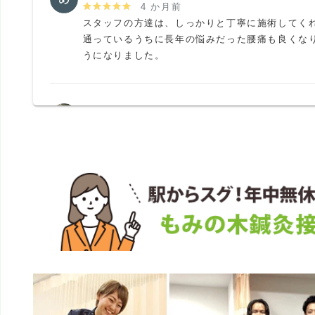
4 か月前
スタッフの方達は、しっかりと丁寧に施術してくれ
通っているうちに長年の悩みだった腰痛も良くな
うになりました。
K N
6 か月前
何度か使ったのですが、腰をマッサージされて軽
た。体質なのか知らないですか、使うのは辞めま
イチでした。
ペンション田代
1 か月前
京成船橋競馬場前駅前にある鍼灸接骨院

フレンドリーな雰囲気でいつも混んでいる

笑い声が聞こえる