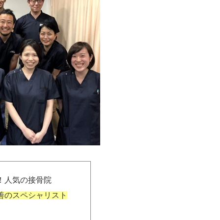
、皆さま書いていらっしゃ
！人気の接骨院
できなくても、隠れてコソコ
善のスペシャリスト
ます。
