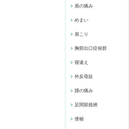
肩の痛み
めまい
肩こり
胸郭出口症候群
寝違え
外反母趾
踵の痛み
足関節捻挫
便秘