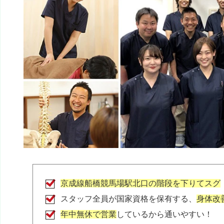
samai pateno
2 か月前
店内の音楽が、やたらうるさい。

もっとリラックス出来る音楽にして欲しい。

また、しつこく保険外診療を勧められて、

通いたく無くなりました！
さっちー
2 年前
ここ最近は、毎週、通わせて頂いてます。

京成本線　船橋競馬場駅　隣という立地の良さは
いますが、その上、パーキングあり。

土日祝日も診療してくださっていて。

京成線船橋競馬場駅北口の階段を下りてスグ
LINEでのやり取りもできるので、仕事中、電話
ソ、LINEで予約などさせて頂いてます。

スタッフ全員が国家資格を保有する、
身体改
診療時間も、仕事の後に伺えて、大変、頼りになり
年中無休で営業
しているから通いやすい！
いつもありがとうございます。