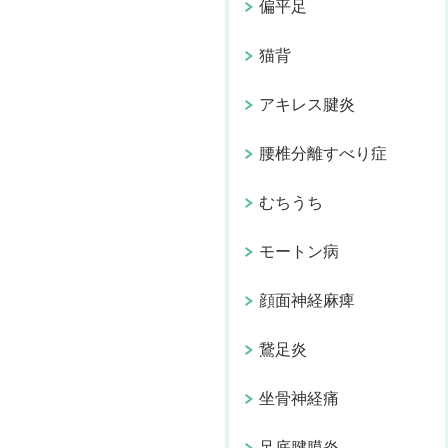
偏平足
猫背
アキレス腱炎
腰椎分離すべり症
むちうち
モートン病
顔面神経麻痺
鵞足炎
坐骨神経痛
足底腱膜炎