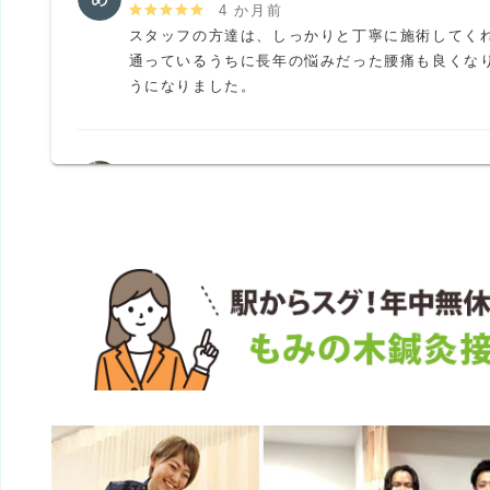
4 か月前
スタッフの方達は、しっかりと丁寧に施術してくれ
通っているうちに長年の悩みだった腰痛も良くな
うになりました。
K N
6 か月前
何度か使ったのですが、腰をマッサージされて軽
た。体質なのか知らないですか、使うのは辞めま
イチでした。
ペンション田代
1 か月前
京成船橋競馬場前駅前にある鍼灸接骨院

フレンドリーな雰囲気でいつも混んでいる

笑い声が聞こえる