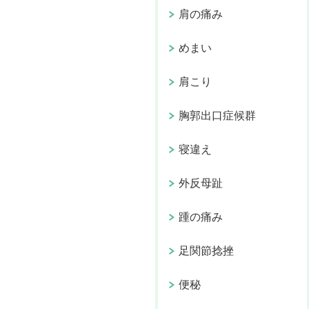
肩の痛み
めまい
肩こり
胸郭出口症候群
寝違え
外反母趾
踵の痛み
足関節捻挫
便秘