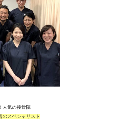
、皆さま書いていらっしゃ
！人気の接骨院
できなくても、隠れてコソコ
善のスペシャリスト
ます。
