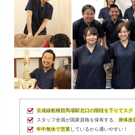
samai pateno
2 か月前
店内の音楽が、やたらうるさい。

もっとリラックス出来る音楽にして欲しい。

また、しつこく保険外診療を勧められて、

通いたく無くなりました！
さっちー
2 年前
ここ最近は、毎週、通わせて頂いてます。

京成本線　船橋競馬場駅　隣という立地の良さは
いますが、その上、パーキングあり。

土日祝日も診療してくださっていて。

京成線船橋競馬場駅北口の階段を下りてスグ
LINEでのやり取りもできるので、仕事中、電話
ソ、LINEで予約などさせて頂いてます。

スタッフ全員が国家資格を保有する、
身体改
診療時間も、仕事の後に伺えて、大変、頼りになり
年中無休で営業
しているから通いやすい！
いつもありがとうございます。