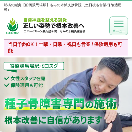
船橋の鍼灸【船橋競馬場駅】もみの木鍼灸接骨院（土日祝も営業/保険適用
可）
当日予約OK！土曜・日曜・祝日も営業 / 保険適用も可
能