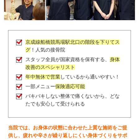
samai pateno
2 か月前
店内の音楽が、やたらうるさい。

もっとリラックス出来る音楽にして欲しい。

また、しつこく保険外診療を勧められて、

通いたく無くなりました！
京成線船橋競馬場駅北口の階段を下りてス
グ
！人気の接骨院
スタッフ全員が国家資格を保有する、
身体
さっちー
改善のスペシャリスト
2 年前
ここ最近は、毎週、通わせて頂いてます。

年中無休で営業
しているから通いやすい！
京成本線　船橋競馬場駅　隣という立地の良さは、
一部メニュー
保険適応可能
皆さま書いていらっしゃいますが、その上、パーキ
バキバキしない整体で痛くないから、どな
ングあり。

たでも安心して受けられる
土日祝日も診療してくださっていて。

LINEでのやり取りもできるので、仕事中、電話で
きなくても、隠れてコソコソ、LINEで予約などさ
せて頂いてます。

当院では、お身体の状態に合わせた上質な施術をご提
診療時間も、仕事の後に伺えて、大変、頼りになり
供し、疲れや辛さが繰り返しにくい身体づくりをサポ