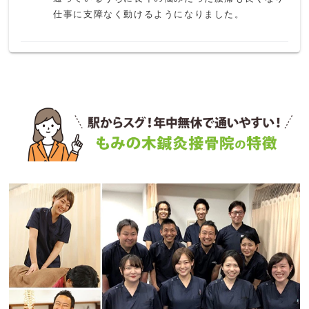
仕事に支障なく動けるようになりました。
K N
6 か月前
何度か使ったのですが、腰をマッサージされて軽度
のぎっくり腰になりました。体質なのか知らないで
すか、使うのは辞めました。アフターケアもイマイ
チでした。
ペンション田代
1 か月前
京成船橋競馬場前駅前にある鍼灸接骨院

フレンドリーな雰囲気でいつも混んでいる

笑い声が聞こえる