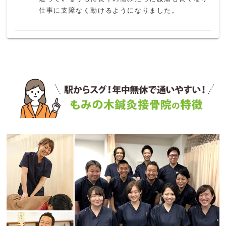
仕事に支障なく動けるようになりました。
K N
6 か月前
何度か使ったのですが、腰をマッサージされて軽度
のぎっくり腰になりました。体質なのか知らないで
すか、使うのは辞めました。アフターケアもイマイ
チでした。
ペンション田代
1 か月前
京成船橋競馬場前駅前にある鍼灸接骨院

フレンドリーな雰囲気でいつも混んでいる

笑い声が聞こえる