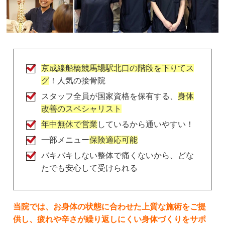
samai pateno
2 か月前
店内の音楽が、やたらうるさい。

もっとリラックス出来る音楽にして欲しい。

また、しつこく保険外診療を勧められて、

通いたく無くなりました！
京成線船橋競馬場駅北口の階段を下りてス
グ
！人気の接骨院
スタッフ全員が国家資格を保有する、
身体
さっちー
改善のスペシャリスト
2 年前
ここ最近は、毎週、通わせて頂いてます。

年中無休で営業
しているから通いやすい！
京成本線　船橋競馬場駅　隣という立地の良さは、
一部メニュー
保険適応可能
皆さま書いていらっしゃいますが、その上、パーキ
バキバキしない整体で痛くないから、どな
ングあり。

たでも安心して受けられる
土日祝日も診療してくださっていて。

LINEでのやり取りもできるので、仕事中、電話で
きなくても、隠れてコソコソ、LINEで予約などさ
せて頂いてます。

当院では、お身体の状態に合わせた上質な施術をご提
診療時間も、仕事の後に伺えて、大変、頼りになり
供し、疲れや辛さが繰り返しにくい身体づくりをサポ