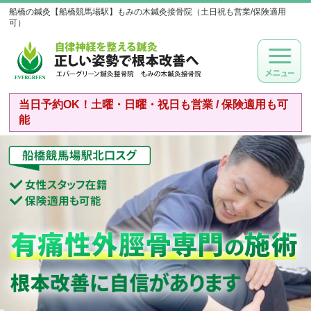
船橋の鍼灸【船橋競馬場駅】もみの木鍼灸接骨院（土日祝も営業/保険適用
可）
当日予約OK！土曜・日曜・祝日も営業 / 保険適用も可
能