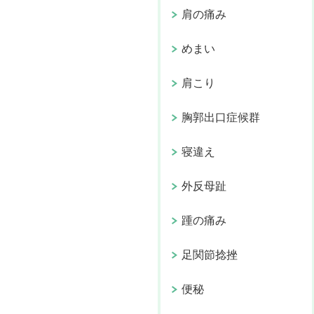
肩の痛み
めまい
肩こり
胸郭出口症候群
寝違え
外反母趾
踵の痛み
足関節捻挫
便秘