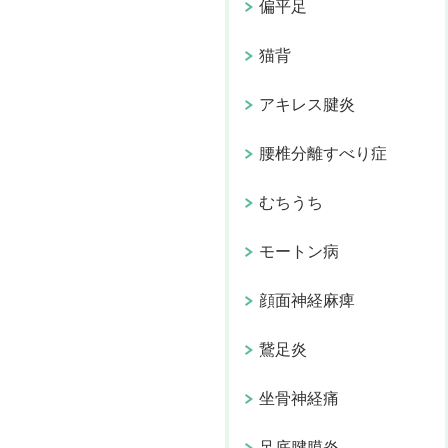
偏平足
猫背
アキレス腱炎
腰椎分離すべり症
むちうち
モートン病
顔面神経麻痺
鵞足炎
坐骨神経痛
足底腱膜炎